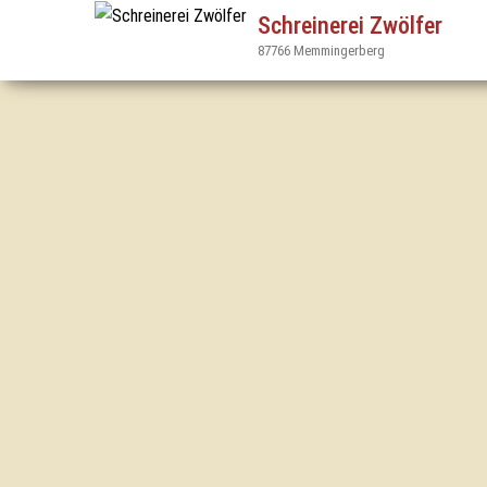
Schreinerei Zwölfer
87766 Memmingerberg